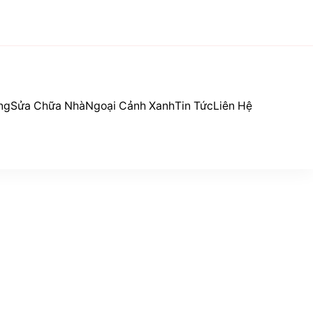
ng
Sửa Chữa Nhà
Ngoại Cảnh Xanh
Tin Tức
Liên Hệ
i