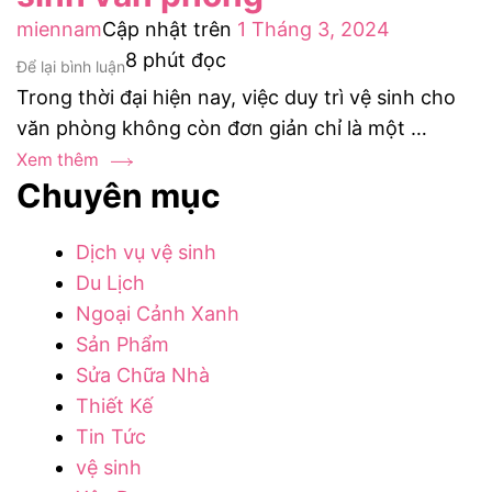
miennam
Cập nhật trên
1 Tháng 3, 2024
8 phút đọc
tại
Để lại bình luận
Trong thời đại hiện nay, việc duy trì vệ sinh cho
Lợi
văn phòng không còn đơn giản chỉ là một …
ích
từ
Xem thêm
Chuyên mục
các
dịch
Dịch vụ vệ sinh
vụ
Du Lịch
vệ
Ngoại Cảnh Xanh
sinh
Sản Phẩm
văn
Sửa Chữa Nhà
phòng
Thiết Kế
Tin Tức
vệ sinh