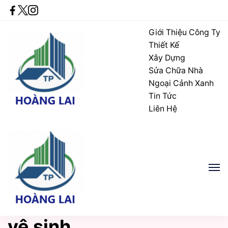
Giới Thiệu Công Ty
Thiết Kế
Xây Dựng
Sửa Chữa Nhà
Ngoại Cảnh Xanh
Tin Tức
Liên Hệ
Xây Dựng Thi Công Kỹ
Công Ty TNHH Thương Mại Dịch Vụ Xây
Dựng Thi Công Kỹ Thuật Hoàng Lai
Thuật Hoàng Lai
Xây Dựng Thi Công Kỹ
Công Ty TNHH Thương Mại Dịch Vụ Xây
vệ sinh