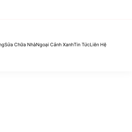
ng
Sửa Chữa Nhà
Ngoại Cảnh Xanh
Tin Tức
Liên Hệ
i