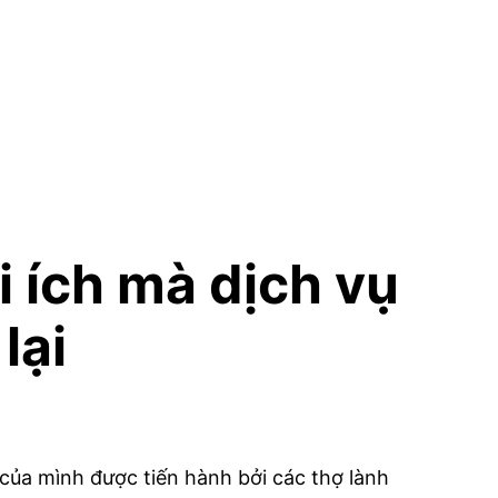
 ích mà dịch vụ
lại
 của mình được tiến hành bởi các thợ lành